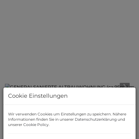
Cookie Einstellungen
Beschreibung
Wir verwenden Cookies um Einstellungen zu speichern. Nähere
Diese ca. 95 m² große Wohnung im 4. Stock
(mit Lift)
Informationen finden Sie in unserer
Datenschutzerklärung
und
eines gepflegten, kürzlich sanierten Gründerzeithauses
unserer
Cookie Policy
.
besticht durch ihre Lage inmitten des beliebten 2.
Bezirks – einer der gefragtesten Gegenden der Stadt.