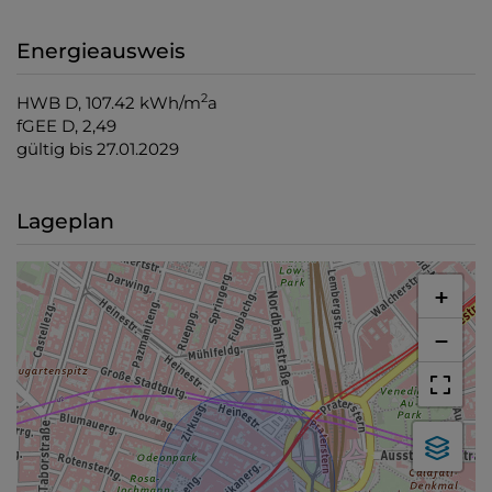
Energieausweis
2
HWB
D, 107.42 kWh/m
a
fGEE
D, 2,49
gültig bis
27.01.2029
Lageplan
+
−