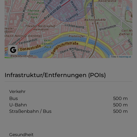
Tiles ©
basemap.at
Infrastruktur/Entfernungen (POIs)
Verkehr
Bus
500 m
U-Bahn
500 m
Straßenbahn / Bus
500 m
Gesundheit