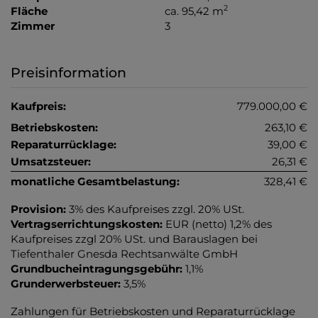
2
Fläche
ca. 95,42 m
Zimmer
3
Preisinformation
Kaufpreis:
779.000,00 €
Betriebskosten:
263,10 €
Reparaturrücklage:
39,00 €
Umsatzsteuer:
26,31 €
monatliche Gesamtbelastung:
328,41 €
Provision:
3% des Kaufpreises zzgl. 20% USt.
Vertragserrichtungskosten:
EUR (netto) 1,2% des
Kaufpreises zzgl 20% USt. und Barauslagen bei
Tiefenthaler Gnesda Rechtsanwälte GmbH
Grundbucheintragungsgebühr:
1,1%
Grunderwerbsteuer:
3,5%
Zahlungen für Betriebskosten und Reparaturrücklage