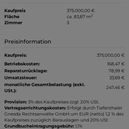
Kaufpreis
375.000,00 €
2
Fläche
ca. 83,87 m
Zimmer
3
Preisinformation
Kaufpreis:
375.000,00 €
Betriebskosten:
168,47 €
Reparaturrücklage:
78,99 €
Umsatzsteuer:
33,69 €
monatliche Gesamtbelastung (exkl.
247,46 €
USt.):
Provision:
3% des Kaufpreises zzgl. 20% USt.
Vertragserrichtungskosten:
Erfolgt durch Tiefenthaler
Gnesda Rechtsanwälte GmbH um EUR (netto) 1,2 % des
Kaufpreises zuzüglich Barauslagen und 20% USt
Grundbucheintragungsgebühr:
1,1%