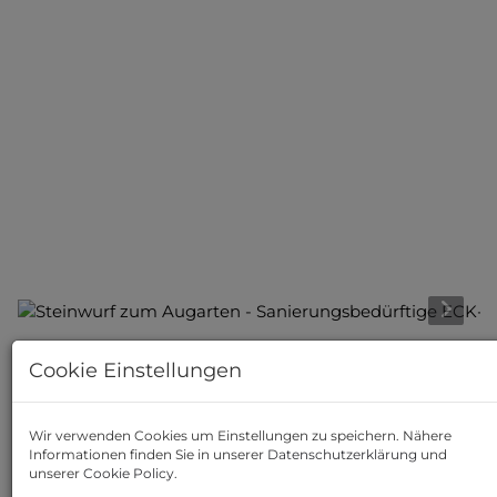
Cookie Einstellungen
Beschreibung
Das Objekt befindet sich in einem
prachtvollen
Wir verwenden Cookies um Einstellungen zu speichern. Nähere
Gründerzeithaus, moderner Personenlift vorhanden,
Informationen finden Sie in unserer
Datenschutzerklärung
und
DG bereits ausgebaut -
unweit vom
Augarten.
unserer
Cookie Policy
.