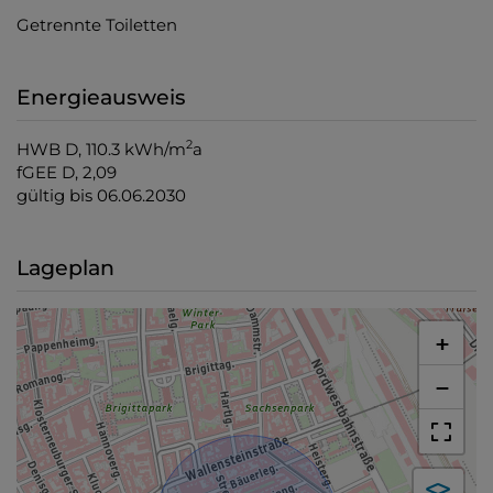
Getrennte Toiletten
Energieausweis
2
HWB
D, 110.3 kWh/m
a
fGEE
D, 2,09
gültig bis
06.06.2030
Lageplan
+
−