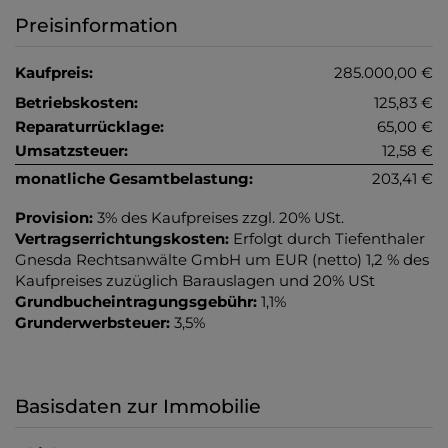
Preisinformation
Kaufpreis:
285.000,00 €
Betriebskosten:
125,83 €
Reparaturrücklage:
65,00 €
Umsatzsteuer:
12,58 €
monatliche Gesamtbelastung:
203,41 €
Provision:
3% des Kaufpreises zzgl. 20% USt.
Vertragserrichtungskosten:
Erfolgt durch Tiefenthaler
Gnesda Rechtsanwälte GmbH um EUR (netto) 1,2 % des
Kaufpreises zuzüglich Barauslagen und 20% USt
Grundbucheintragungsgebühr:
1,1%
Grunderwerbsteuer:
3,5%
Basisdaten zur Immobilie