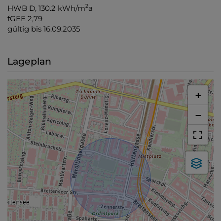
2
HWB
D, 130.2 kWh/m
a
fGEE
2,79
gültig bis
16.09.2035
Lageplan
+
−