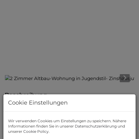
Beschreibung
Cookie Einstellungen
Altbauwohnungen in prachtvollem Jugendstilhaus
-
erbaut ca. 1903 vom Architekten Max Hegele (Otto
Wir verwenden Cookies um Einstellungen zu speichern. Nähere
Wagner-Schüler)
Informationen finden Sie in unserer
Datenschutzerklärung
und
unserer
Cookie Policy
.
Willkommen in einem prachtvollen Altbau in einer