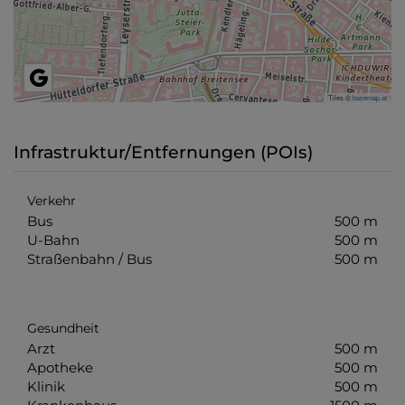
Tiles ©
basemap.at
Infrastruktur/Entfernungen (POIs)
Verkehr
Bus
500 m
U-Bahn
500 m
Straßenbahn / Bus
500 m
Gesundheit
Arzt
500 m
Apotheke
500 m
Klinik
500 m