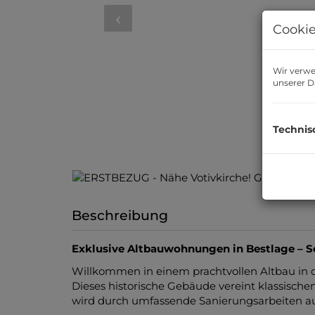
Cookie
Wir verwe
unserer
D
Technis
Beschreibung
Exklusive Altbauwohnungen in Bestlage – S
Willkommen in einem prachtvollen Altbau in
Dieses historische Gebäude vereint klassi
wird durch umfassende Sanierungsarbeiten a