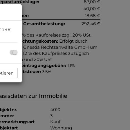
eparaturrücklage:
87,00 €
iftkosten:
40,00 €
msatzsteuer:
18,68 €
onatliche Gesamtbelastung:
292,46 €
 Sie in
rovision:
3% des Kaufpreises zzgl. 20% USt.
ertragserrichtungskosten:
Erfolgt durch
iefenthaler Gnesda Rechtsanwälte GmbH um
UR (netto) 1,2 % des Kaufpreises zuzüglich
arauslagen und 20% USt
rundbucheintragungsgebühr:
1,1%
runderwerbsteuer:
3,5%
ptieren
asisdaten zur Immobilie
bjektnr.
4010
immer
3
ermarktungsart
Kauf
bjektart
Wohnung