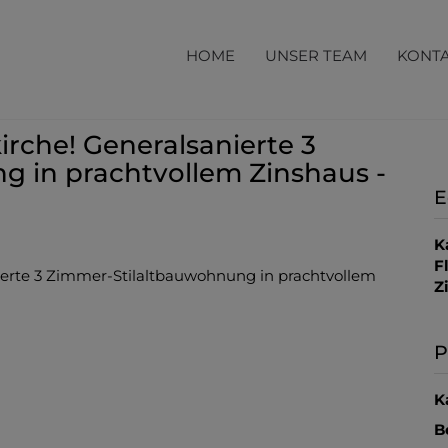
HOME
UNSER TEAM
KONT
rche! Generalsanierte 3
 in prachtvollem Zinshaus -
E
K
F
Z
P
K
B