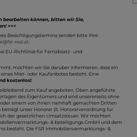
 bearbeiten können, bitten wir Sie,
en! <<<
nes Besichtigungstermins senden bitte Ihre
ce@fsr-real.at.
eue EU-Richtlinie für Fernabsatz- und
mmt, möchten wir Sie darüber informieren, dass ein
ines Miet- oder Kaufanbotes besteht. Eine
nd kostenlos!
freibleibend zum Kauf angeboten. Oben angeführte
rlagen des Eigentümers und sind unsererseits ohne
n oder einem von Ihnen namhaft gemachten Dritten
 beträgt unser Honorar (lt. Honorarverordnung für
ich der gesetzlichen Umsatzsteuer. Wir möchten
mobilienvermarktungs- & beteiligungs GmbH und dem
tnis besteht. Die FSR Immobilienvermarktungs- &