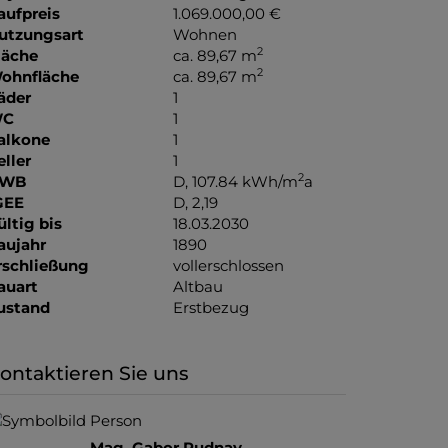
aufpreis
1.069.000,00 €
utzungsart
Wohnen
2
läche
ca. 89,67 m
2
ohnfläche
ca. 89,67 m
äder
1
C
1
alkone
1
eller
1
2
WB
D, 107.84 kWh/m
a
GEE
D, 2,19
ültig bis
18.03.2030
aujahr
1890
rschließung
vollerschlossen
auart
Altbau
ustand
Erstbezug
ontaktieren Sie uns
Mag. Gabor Rudnay