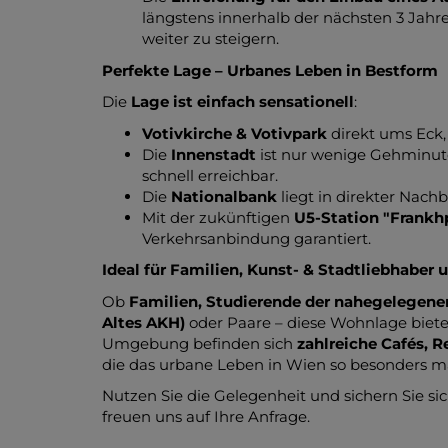
längstens innerhalb der nächsten 3 Ja
weiter zu steigern.
Perfekte Lage – Urbanes Leben in Bestform
Die
Lage ist einfach sensationell
:
Votivkirche & Votivpark
direkt ums Eck
Die
Innenstadt
ist nur wenige Gehminut
schnell erreichbar.
Die
Nationalbank
liegt in direkter Nachb
Mit der zukünftigen
U5-Station "Frankh
Verkehrsanbindung garantiert.
Ideal für Familien, Kunst- & Stadtliebhaber
Ob
Familien, Studierende der nahegelegenen
Altes AKH)
oder Paare – diese Wohnlage bietet
Umgebung befinden sich
zahlreiche Cafés, R
die das urbane Leben in Wien so besonders m
Nutzen Sie die Gelegenheit und sichern Sie s
freuen uns auf Ihre Anfrage.