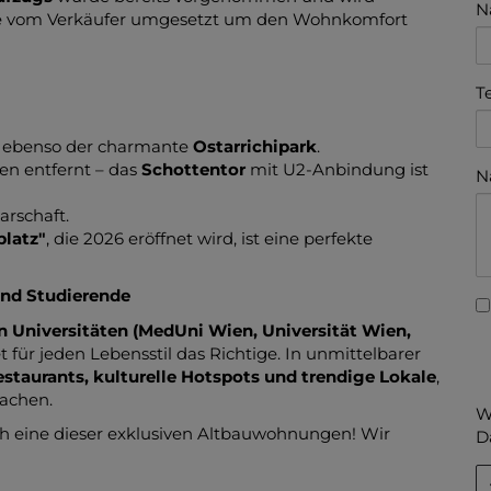
N
hre vom Verkäufer umgesetzt um den Wohnkomfort
T
, ebenso der charmante
Ostarrichipark
.
en entfernt – das
Schottentor
mit U2-Anbindung ist
N
arschaft.
platz"
, die 2026 eröffnet wird, ist eine perfekte
 und Studierende
 Universitäten (MedUni Wien, Universität Wien,
 für jeden Lebensstil das Richtige. In unmittelbarer
estaurants, kulturelle Hotspots und trendige Lokale
,
achen.
W
ich eine dieser exklusiven Altbauwohnungen! Wir
D