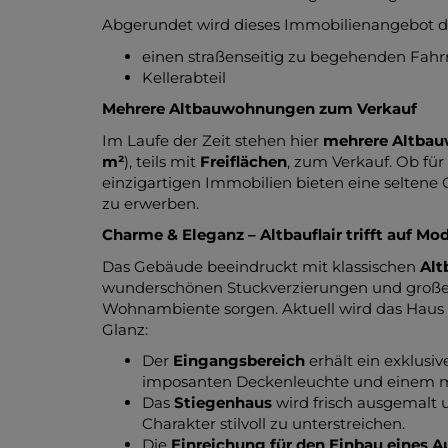
Abgerundet wird dieses Immobilienangebot 
einen straßenseitig zu begehenden Fah
Kellerabteil
Mehrere Altbauwohnungen zum Verkauf
Im Laufe der Zeit stehen hier
mehrere Altba
m²
), teils mit
Freiflächen
, zum Verkauf. Ob für
einzigartigen Immobilien bieten eine seltene 
zu erwerben.
Charme & Eleganz – Altbauflair trifft auf Mo
Das Gebäude beeindruckt mit klassischen
Alt
wunderschönen Stuckverzierungen und großen F
Wohnambiente sorgen. Aktuell wird das Haus u
Glanz:
Der
Eingangsbereich
erhält ein exklusi
imposanten Deckenleuchte und einem mo
Das
Stiegenhaus
wird frisch ausgemalt 
Charakter stilvoll zu unterstreichen.
Die
Einreichung für den Einbau eines A