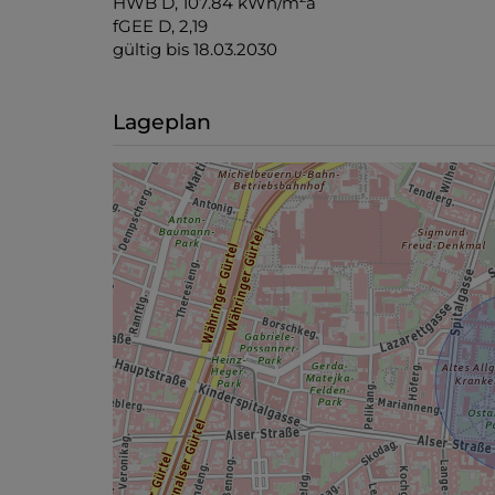
HWB
D, 107.84 kWh/m
a
fGEE
D, 2,19
gültig bis
18.03.2030
Lageplan