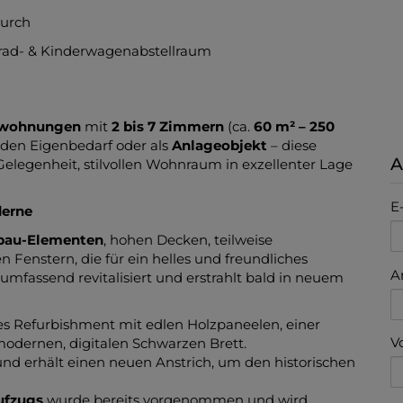
durch
rrad- & Kinderwagenabstellraum
uwohnungen
mit
2 bis 7 Zimmern
(ca.
60 m² – 250
 den Eigenbedarf oder als
Anlageobjekt
– diese
A
Gelegenheit, stilvollen Wohnraum in exzellenter Lage
E
derne
bau-Elementen
, hohen Decken, teilweise
enstern, die für ein helles und freundliches
A
mfassend revitalisiert und erstrahlt bald in neuem
ves Refurbishment mit edlen Holzpaneelen, einer
V
dernen, digitalen Schwarzen Brett.
und erhält einen neuen Anstrich, um den historischen
ufzugs
wurde bereits vorgenommen und wird