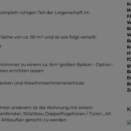
K
N
omplett ruhigen Teil der Liegenschaft im
F
W
B
W
äche von ca. 90 m² und ist wie folgt verteilt:
B
r
K
.
H
f
nzimmer zu einem ca. 6m² großen Balkon - Option -
g
sten errichten lassen
B
E
ecken und Waschmaschinenanschluss
B
Z
nter anderem ist die Wohnung mit einem
K
nfenster, Stilaltbau Doppelflügeltüren / Türen „Alt
ltbauflair gerecht zu werden.