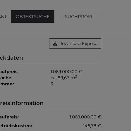
AKT
OBJEKTSUCHE
SUCHPROFIL
Download Expose
ckdaten
aufpreis
1.069.000,00 €
2
läche
ca. 89,67 m
immer
3
reisinformation
aufpreis:
1.069.000,00 €
etriebskosten:
146,78 €