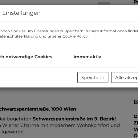
R
L
 Einstellungen
U
m
nden Cookies um Einstellungen zu speichern. Nähere Informationen finden
atenschutzerklärung
und unserer
Cookie Policy
.
P
V
T
E
ch notwendige Cookies
immer aktiv
B
G
G
Speichern
Alle akze
B
chwarzspanierstraße, 1090 Wien
O
 der begehrten
Schwarzspanierstraße im 9. Bezirk
!
Z
schen Wiener Charme mit modernem Wohnkomfort und
V
ufgewertet.
O