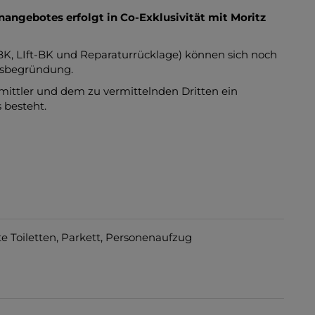
angebotes erfolgt in Co-Exklusivität mit Moritz
BK, LIft-BK und Reparaturrücklage) können sich noch
msbegründung.
mittler und dem zu vermittelnden Dritten ein
 besteht.
e Toiletten
Parkett
Personenaufzug