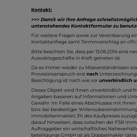
Kontakt:
>>> Damit wir Ihre Anfrage schnellstmöglich
untenstehendes Kontaktformular zu benutz
Für weitere Fragen sowie zur Vereinbarung ei
Kontaktanfrage samt Terminvorschlag an
offi
Bitte beachten Sie, dass per 13.06.2014 eine n
Auswärtsgeschäfte in Kraft getreten ist.
Da es immer wieder zu Missverständnissen ko
Provisionsanspruch erst
nach
Unterzeichnung e
Besichtigung ist nach wie vor
unverbindlich u
Dieses Objekt wird Ihnen unverbindlich und 
Angaben basieren auf Informationen und Unte
Gewähr. Im Falle eines Abschlusses mit Ihne
bzw. bei beidseitiger Willensübereinstimmung
Immobilienmakler) 3% des Kaufpreises zuzügl
darauf hinweisen, dass zwischen der FSR Im
Auftraggeber ein wirtschaftliches Naheverhäl
beteiligungs GmbH ist als Doppelmakler tätig.